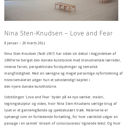
Nina Sten-Knudsen – Love and Fear
8 januar – 20 marts 2011
Nina Sten-Knudsen (født 1957) har siden sin debut i begyndelsen af
1980’erne beriget den danske kunstscene med monumentale lærreder,
intense farver, perspektiviske forskydninger og tematisk
mangfoldighed. Med sin særegne og meget personlige nyfortolkning af
historiemaleriet udgør hun et selvstændigt kapitel i
den nyere danske kunsthistorie.
Udstillingen ‘Love and Fear’ byder på 44 nye værker, maleri,
tegningskulptur og video, hvor Nina Sten-Knudsens særlige brug af
lyset er et gennemgående og spektakulært træk. Malerierne er
ophængt som en fortløbende fortælling, for hver værktitel udgør en
passage i en samlet ‘stream of consciousness’-lignende tekst. Og hvor