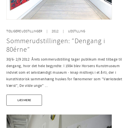
TIDLIGERE UDSTILLINGER
2012
UDSTILLING
Sommerudstillingen: “Dengang i
80érne”
30/6- 2/9 2012 Årets sommerudstilling tager publikum med tilbage til
dengang, hvor det hele begyndte: I 1984 blev Horsens Kunstmuseum
indviet som et selvstændigt museum - knap midtvejs i et årti, der i
kunsthistorisk sammenhæng huskes for fænomener som "Værkstedet
Værst", De vilde unge" ...
LÆS MERE