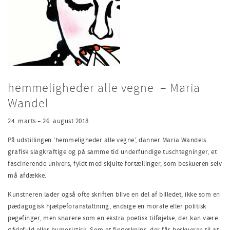
hemmeligheder alle vegne – Maria
Wandel
24. marts – 26. august 2018
På udstillingen ’hemmeligheder alle vegne’, danner Maria Wandels
grafisk slagkraftige og på samme tid underfundige tuschtegninger, et
fascinerende univers, fyldt med skjulte fortællinger, som beskueren selv
må afdække.
Kunstneren lader også ofte skriften blive en del af billedet, ikke som en
pædagogisk hjælpeforanstaltning, endsige en morale eller politisk
pegefinger, men snarere som en ekstra poetisk tilføjelse, der kan være
gådefuld eller humoristisk. Som et fingerknips, der får beskueren til at