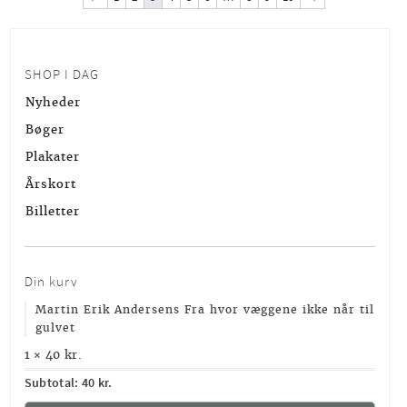
SHOP I DAG
Nyheder
Bøger
Plakater
Årskort
Billetter
Din kurv
Martin Erik Andersens Fra hvor væggene ikke når til
gulvet
1 ×
40
kr.
Subtotal:
40
kr.