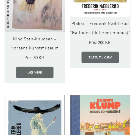
Plakat – Frederik Næblerød
“Balloons (different moods)”
Nina Sten-Knudsen –
Pris:
200
KR.
Horsens Kunstmuseum
Pris:
60
KR.
TILFØJ TIL KURV
LÆS MERE