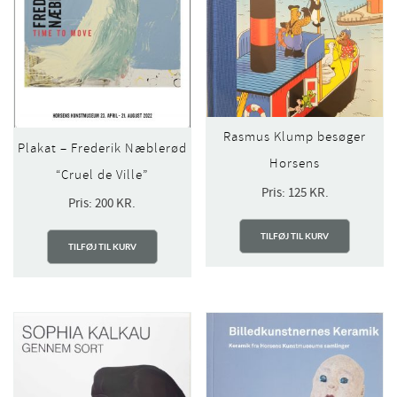
Rasmus Klump besøger
Plakat – Frederik Næblerød
Horsens
“Cruel de Ville”
Pris:
125
KR.
Pris:
200
KR.
TILFØJ TIL KURV
TILFØJ TIL KURV