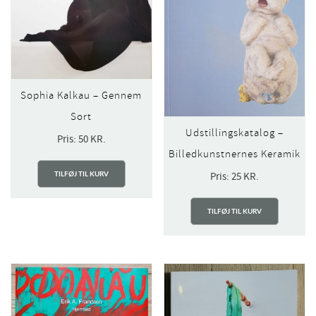
Sophia Kalkau – Gennem
Sort
Udstillingskatalog –
Pris:
50
KR.
Billedkunstnernes Keramik
TILFØJ TIL KURV
Pris:
25
KR.
TILFØJ TIL KURV