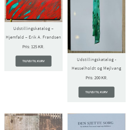
Udstillingskatalog –
Hjemfald – Erik A. Frandsen
Pris:
125
KR.
Udstillingskatalog -
TILFØJ TIL KURV
Hesselholdt og Mejlvang
Pris:
200
KR.
TILFØJ TIL KURV