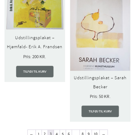
Udstillingsplakat –
Hjemfald- Erik A. Frandsen
Pris:
200
KR.
TILFØJ TIL KURV
Udstillingsplakat – Sarah
Becker
Pris:
50
KR.
TILFØJ TIL KURV
←
1
2
3
4
5
6
…
8
9
10
→