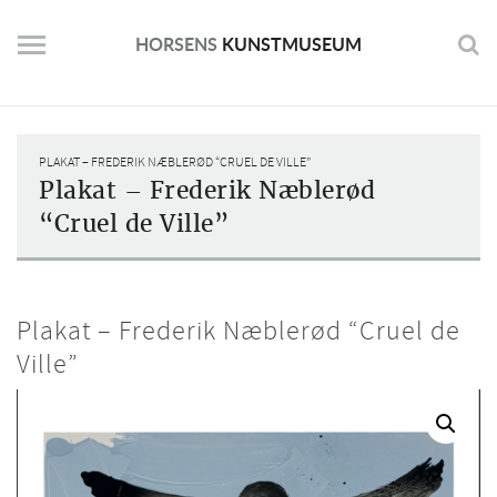
Skip
to
HORSENS
KUNSTMUSEUM
content
PLAKAT – FREDERIK NÆBLERØD “CRUEL DE VILLE”
Plakat – Frederik Næblerød
“Cruel de Ville”
Plakat – Frederik Næblerød “Cruel de
Ville”