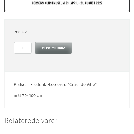
200
KR.
Plakat
TILFØJ TIL KURV
-
Frederik
Næblerød
"Cruel
de
Ville"
Plakat – Frederik Næblerød “Cruel de Ville”
antal
mål 70×100 cm
Relaterede varer