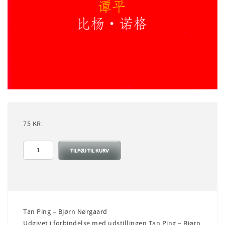
75
KR.
Tan
TILFØJ TIL KURV
Ping
-
Bjørn
Nørgaard
antal
Tan Ping – Bjørn Nørgaard
Udgivet i forbindelse med udstillingen Tan Ping – Bjørn