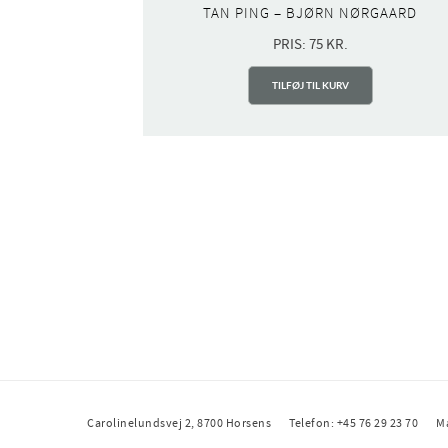
TAN PING – BJØRN NØRGAARD
PRIS:
75
KR.
TILFØJ TIL KURV
Carolinelundsvej 2, 8700 Horsens
Telefon: +45 76 29 23 70
M