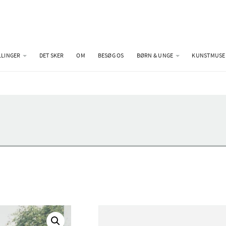
LLINGER
DET SKER
OM
BESØG OS
BØRN & UNGE
KUNSTMUSE