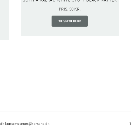
SOPHIA KALKAU WHITE STUFF BLACK MATTER
PRIS:
50
KR.
TILFØJ TIL KURV
ail: kunstmuseum@horsens.dk