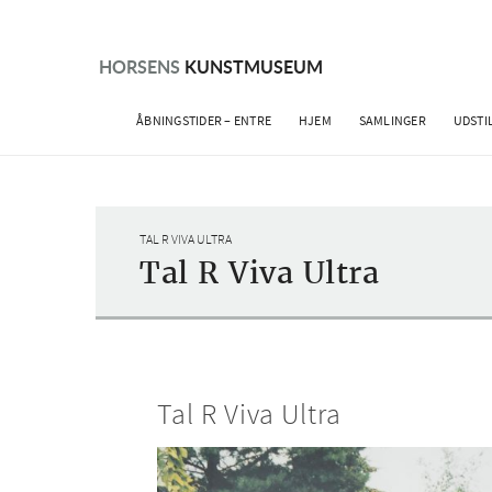
Skip
to
content
HORSENS
KUNSTMUSEUM
ÅBNINGSTIDER – ENTRE
HJEM
SAMLINGER
UDSTI
TAL R VIVA ULTRA
Tal R Viva Ultra
Tal R Viva Ultra