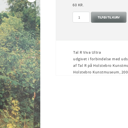
60
KR.
Tal
TILFØJ TIL KURV
R
Viva
Ultra
antal
Tal R Viva Ultra
udgivet i forbindelse med udst
af Tal R på Holstebro Kunstm
Holstebro Kunstmuseum, 2000, 