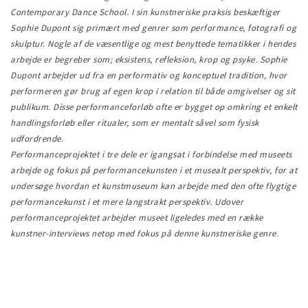
Contemporary Dance School. I sin kunstneriske praksis beskæftiger
Sophie Dupont sig primært med genrer som performance, fotografi og
skulptur. Nogle af de væsentlige og mest benyttede tematikker i hendes
arbejde er begreber som; eksistens, refleksion, krop og psyke. Sophie
Dupont arbejder ud fra en performativ og konceptuel tradition, hvor
performeren gør brug af egen krop i relation til både omgivelser og sit
publikum. Disse performanceforløb ofte er bygget op omkring et enkelt
handlingsforløb eller ritualer, som er mentalt såvel som fysisk
udfordrende.
Performanceprojektet i tre dele er igangsat i forbindelse med museets
arbejde og fokus på performancekunsten i et musealt perspektiv, for at
undersøge hvordan et kunstmuseum kan arbejde med den ofte flygtige
performancekunst i et mere langstrakt perspektiv. Udover
performanceprojektet arbejder museet ligeledes med en række
kunstner-interviews netop med fokus på denne kunstneriske genre.