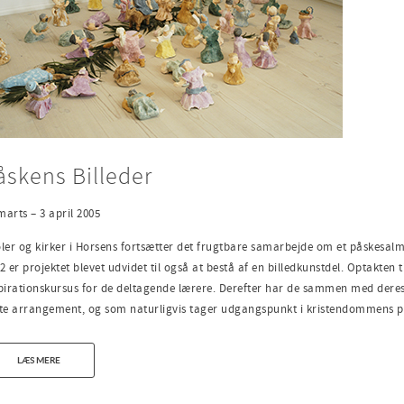
åskens Billeder
marts – 3 april 2005
ler og kirker i Horsens fortsætter det frugtbare samarbejde om et påskesalme
2 er projektet blevet udvidet til også at bestå af en billedkunstdel. Optakten 
pirationskursus for de deltagende lærere. Derefter har de sammen med deres
te arrangement, og som naturligvis tager udgangspunkt i kristendommens p
LÆS MERE