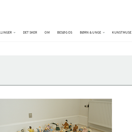
LLINGER
DET SKER
OM
BESØG OS
BØRN & UNGE
KUNSTMUSE