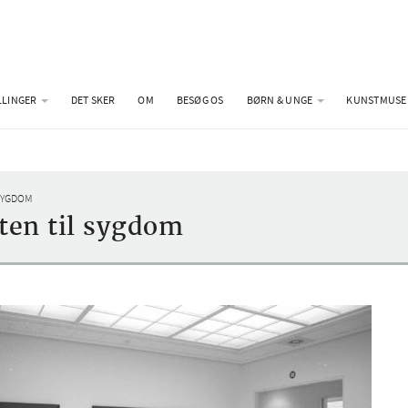
LLINGER
DET SKER
OM
BESØG OS
BØRN & UNGE
KUNSTMUSE
 SYGDOM
ten til sygdom