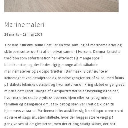
Marinemaleri
24 marts – 13 maj 2007
Horsens Kunstmuseum udstiller en stor samling af marinemalerier og
skibsportrætter udlånt af en privat samler i Horsens. Danmarks stolte
tradition som søfartsnation har efterladt sig mange spor i
billedkunsten, og der findes rigtig mange af de såkaldte
marinemalerier og skibsportrætter i Danmark. Sidstnævnte er
kendetegnet ved detaljerede og præcise gengivelser af skibe, med fokus
på skibets tekniske detaljer, og hvor naturen omkring skibet er gengivet
mindre detaljeret. Mange af skibsportrætterne er bestillingsarbejder,
hvor maleriet skulle pryde skipperens hjem eller kahyt og minde
familien og besøgende om, at skibet og søen var livet og kilden til
hjemmets velstand. Marinemaleriet adskiller sig fra skibsportrættet ved
at være et slags situationsbillede, hvor der lægges større vægt på
gengivelsen af omgivelserne, men det er dog stadig skibet, der har