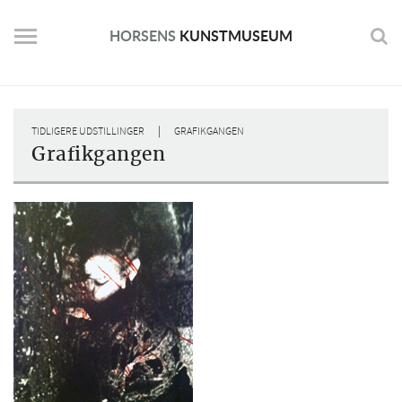
Skip
to
HORSENS
KUNSTMUSEUM
content
|
TIDLIGERE UDSTILLINGER
GRAFIKGANGEN
Grafikgangen