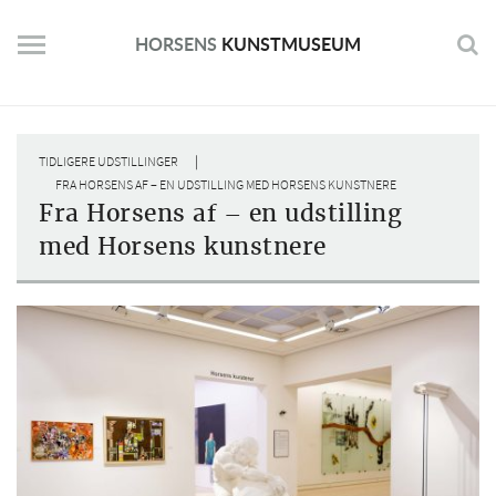
Skip
to
HORSENS
KUNSTMUSEUM
content
|
TIDLIGERE UDSTILLINGER
FRA HORSENS AF – EN UDSTILLING MED HORSENS KUNSTNERE
Fra Horsens af – en udstilling
med Horsens kunstnere