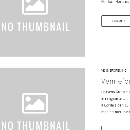
Her kan Horsens
LÆS MERE
VENNEFORENING
Vennefor
Horsens Kunstmus
arrangementer. 
II Lørdag den 10
medlemmer inviter