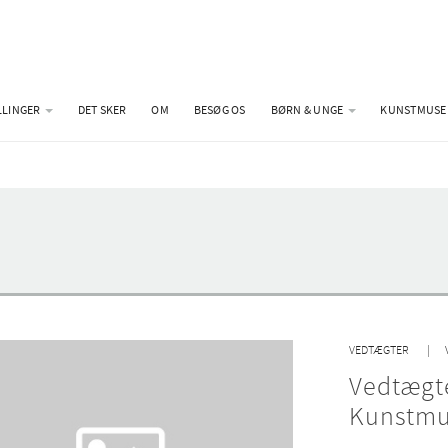
LLINGER
DET SKER
OM
BESØG OS
BØRN & UNGE
KUNSTMUSE
VEDTÆGTER
Vedtægte
Kunstmu