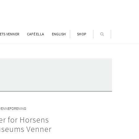
ETS VENNER
CAFÉ ELLA
ENGLISH
SHOP
VENNEFORENING
r for Horsens
seums Venner