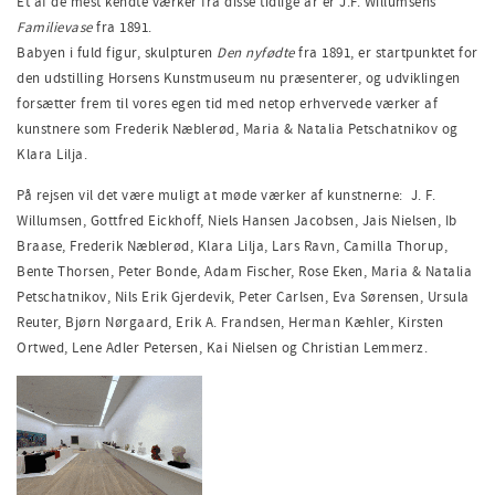
Et af de mest kendte værker fra disse tidlige år er J.F. Willumsens
Familievase
fra 1891.
Babyen i fuld figur, skulpturen
Den nyfødte
fra 1891, er startpunktet for
den udstilling Horsens Kunstmuseum nu præsenterer, og udviklingen
forsætter frem til vores egen tid med netop erhvervede værker af
kunstnere som Frederik Næblerød, Maria & Natalia Petschatnikov og
Klara Lilja.
På rejsen vil det være muligt at møde værker af kunstnerne: J. F.
Willumsen, Gottfred Eickhoff, Niels Hansen Jacobsen, Jais Nielsen, Ib
Braase, Frederik Næblerød, Klara Lilja, Lars Ravn, Camilla Thorup,
Bente Thorsen, Peter Bonde, Adam Fischer, Rose Eken, Maria & Natalia
Petschatnikov, Nils Erik Gjerdevik, Peter Carlsen,
Eva Sørensen, Ursula
Reuter, Bjørn Nørgaard, Erik A. Frandsen, Herman Kæhler, Kirsten
Ortwed, Lene Adler Petersen, Kai Nielsen og Christian Lemmerz.