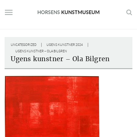
Skip
to
HORSENS
KUNSTMUSEUM
content
|
|
UNCATEGORIZED
UGENS KUNSTNER 2024
UGENS KUNSTNER – OLA BILGREN
Ugens kunstner – Ola Bilgren