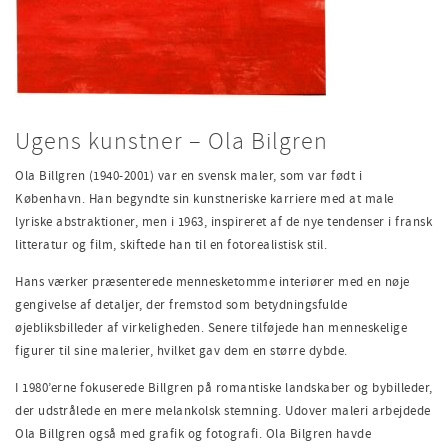
Ugens kunstner – Ola Bilgren
Ola Billgren (1940-2001) var en svensk maler, som var født i
København. Han begyndte sin kunstneriske karriere med at male
lyriske abstraktioner, men i 1963, inspireret af de nye tendenser i fransk
litteratur og film, skiftede han til en fotorealistisk stil.
Hans værker præsenterede mennesketomme interiører med en nøje
gengivelse af detaljer, der fremstod som betydningsfulde
øjebliksbilleder af virkeligheden. Senere tilføjede han menneskelige
figurer til sine malerier, hvilket gav dem en større dybde.
I 1980’erne fokuserede Billgren på romantiske landskaber og bybilleder,
der udstrålede en mere melankolsk stemning. Udover maleri arbejdede
Ola Billgren også med grafik og fotografi. Ola Bilgren havde