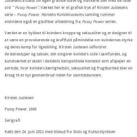
Justesens afstøbt sin egen gravide mave og markeret den med de røde
ord
’’ Pussy Power’’.
Værket her er et grafisk tryk af Kirsten Justesens
serie –
Pussy Power
. Horsens Kunstmuseums samling rummer
endvidere også en glasfiber afstøbning fra
Pussy Power
serien.
Værket er en hyldest til kvinders kroppe og seksualitet og er designet til
at være en provokerende og kraftfuld påmindelse om kvindernes styrke
og deres kamp for ligestilling. Kirsten Justesen udfordrer
de stereotyper og tabuer, der omgiver kvinders rolle i samfundet, og
kunstværket er skabt i datidens kønspolitiske kontekst som afspejler en
periode, hvor kvinders kærlighedsliv, seksualitet og frugtbarhed blev en
årsag til et nyt gennembrud inden for samtidskunsten.
Kirsten Justesen
Pussy Power. 1969
Serigrafi
Købt den 24. juni 2021 med tilskud fra Slots og Kulturstyrelsen