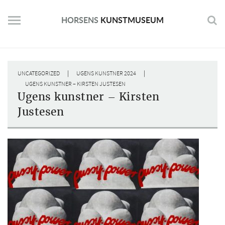
Skip
to
HORSENS
KUNSTMUSEUM
content
|
|
UNCATEGORIZED
UGENS KUNSTNER 2024
UGENS KUNSTNER – KIRSTEN JUSTESEN
Ugens kunstner – Kirsten
Justesen