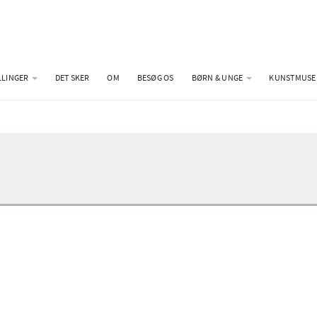
LLINGER
DET SKER
OM
BESØG OS
BØRN & UNGE
KUNSTMUSE