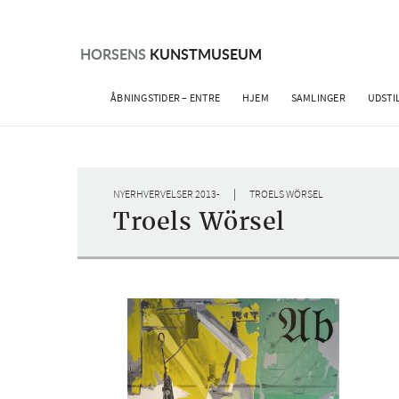
Skip
to
content
HORSENS
KUNSTMUSEUM
ÅBNINGSTIDER – ENTRE
HJEM
SAMLINGER
UDSTI
|
NYERHVERVELSER 2013-
TROELS WÖRSEL
Troels Wörsel