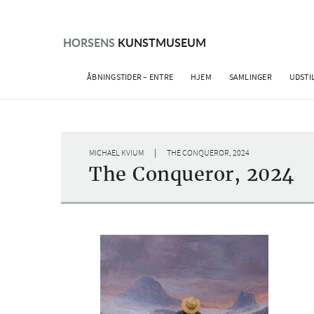
Skip
to
content
HORSENS
KUNSTMUSEUM
ÅBNINGSTIDER – ENTRE
HJEM
SAMLINGER
UDSTI
|
MICHAEL KVIUM
THE CONQUEROR, 2024
The Conqueror, 2024