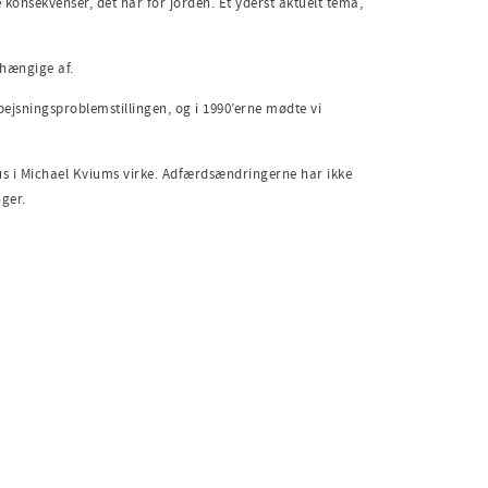
onsekvenser, det har for jorden. Et yderst aktuelt tema,
fhængige af.
pejsningsproblemstillingen, og i 1990’erne mødte vi
kus i Michael Kviums virke. Adfærdsændringerne har ikke
ger.