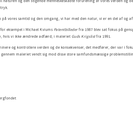
l naturen og den stigende menneskeskabte forurening af vores verden og de k
tryk.
lik på vores samtid og den omgang, vi har med den natur, vi er en del af og a
er for eksempel i Michael Kviums
Patentbilleder
fra 1987 blev sat fokus på gens
, hvis vi ikke ændrede adfærd, i maleriet
Guds Krigslist
fra 1991.
ominere og kontrollere verden og de konsekvenser, det medfører, der var i fo
n gennem maleriet vendt sig mod disse store samfundsmæssige problemstillin
bergfondet