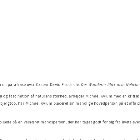
 en parafrase over Caspar David Friedrichs
Der Wanderer über dem Nebelm
 og fascination af naturens storhed, arbejder Michael Kvium med en kritisk r
n bjergtop, har Michael Kvium placeret sin mandlige hovedperson på et affal
billede på en velnæret mandsperson, der har taget godt for sig fra livets øve