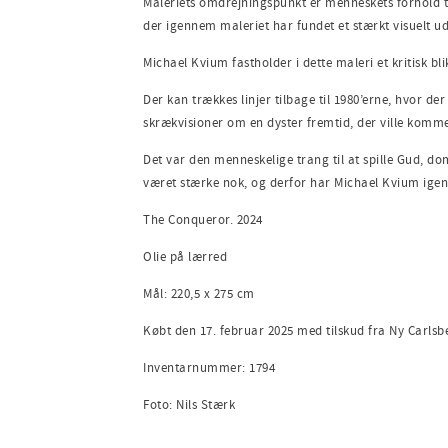
Maleriets omdrejningspunkt er menneskets forhold ti
der igennem maleriet har fundet et stærkt visuelt ud
Michael Kvium fastholder i dette maleri et kritisk b
Der kan trækkes linjer tilbage til 1980’erne, hvor d
skrækvisioner om en dyster fremtid, der ville komme
Det var den menneskelige trang til at spille Gud, d
været stærke nok, og derfor har Michael Kvium ige
The Conqueror. 2024
Olie på lærred
Mål: 220,5 x 275 cm
Købt den 17. februar 2025 med tilskud fra Ny Carls
Inventarnummer: 1794
Foto: Nils Stærk