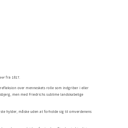
eer
fra 1817.
efleksion over menneskets rolle som indgriber i eller
dsbjerg, men med Friedrichs sublime landskabelige
rste hylder, måske uden at forholde sig til omverdenens