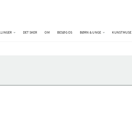
LLINGER
DET SKER
OM
BESØG OS
BØRN & UNGE
KUNSTMUSE