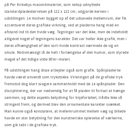
på Per Kirkebys masonitmalerier, som netop udnyttede
standardpladestørrelsen
på
122 x 122 cm
,
udgjorde kernen i
udstillingen. 14 motiver bygget op af det udsavede mellemrum, der fik
accentueret deres grafiske virkning
,
ved at pladerne hang med
en
afstand ind
til den hvide væg. Tegninger var det ikke, men
de
indeholdt
alligevel noget af tegningens karakter. Det var heller ikke grafik, men i
deres afhængighed af den sort
–
hvide kontrast nærmede de sig en
smule. Motivmæssigt lå de helt i forlængelse af den humor, som styrede
meget af det tidlige vilde 80’er
–
maleri.
På udstillingen hang disse arbejder også som grafik. Spånpladerne
havde været anvendt som trykstokke. Virkningen på de grafiske tryk
frem
stod dog klart svagere
sammen
holdt m
e
d de 14 spånplader. Den
disciplinering, der var nødvendig for at få pladen til fortsat at hænge
sammen, og dette aspekts betydning for linjeforløbet, trådte ikke så
stringent frem, og dermed blev den ornamentale karakter svækket.
Man kunne også konstatere, at mellemrummet mellem væg og billede
havde en stor betydning for den kunstneriske oplevelse af værkerne,
som gik tabt i de grafiske tryk.