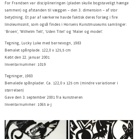
For Frandsen var disciplineringen (pladen skulle bogstaveligt hænge
sammen) og afstanden til væggen
–
den 3. dimension
–
af stor
betydning. Et par af
værkerne
havde faktisk deres forlæg i
fire
linoleumssnit, som også findes i Horsens Kunstmuseums samlinger
:
‘Broen’, ‘Wilhelm Tell’, ‘Uden Titel’ og ‘Maler og model’.
Tegning, Lucky Luke med barnevogn, 1983
Bemalet spånplade. 122,0 x 125,5
cm
Købt den 22. januar 2001
Inventarnummer: 1019
Tegninger, 1983
Bemale
de
spånplader
.
Ca
.
122,0 x 125 cm (mindre variationer i
størrelsen)
Gave den 3. september 2001 fra kunstneren
Inventarnummer:
1065 a-j