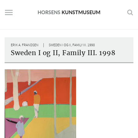
Skip
to
HORSENS
KUNSTMUSEUM
content
|
ERIK A. FRANDSEN
SWEDEN I OG II, FAMILY III. 1998
Sweden I og II, Family III. 1998