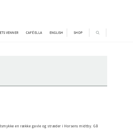
ETS VENNER
CAFÉ ELLA
ENGLISH
SHOP
dsmykke en række gavle og stræder i Horsens midtby. Gå