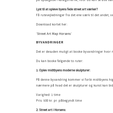
Lyst til at opleve byens fede street art værker?
Få rutevejledninger fra det ene værk til det andet, v
Download kortet her:
’
Street Art Map Horsens
’
BYVANDRINGER
Det er desuden muligt at booke byvandringer hvor m
Du kan booke følgende to ruter:
1: Oplev midtbyens moderne skulpturer:
På denne byvandring kommer vi forbi midtbyens high
nærmere på hvad det er skulpturer og kunst kan bidr
Varighed: 1 time
Pris: 500 kr. pr. påbegyndt time
2: Street art i Horsens: