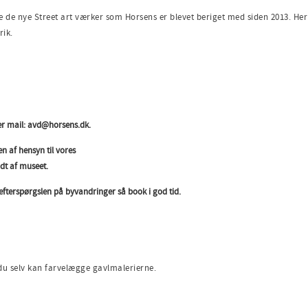
 de nye Street art værker som Horsens er blevet beriget med siden 2013. Her
rik.
ler mail: avd@horsens.dk.
n af hensyn til vores
dt af museet.
fterspørgslen på byvandringer så book i god tid.
 selv kan farvelægge gavlmalerierne.