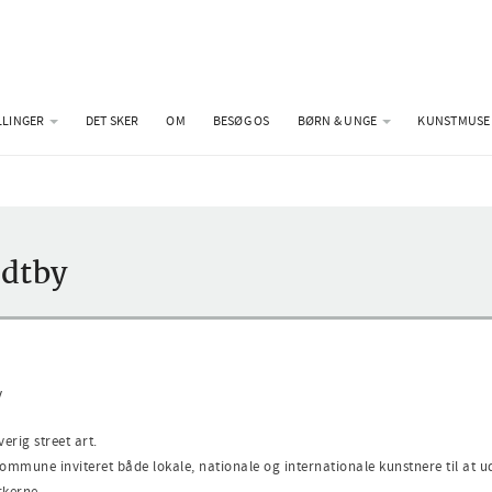
LLINGER
DET SKER
OM
BESØG OS
BØRN & UNGE
KUNSTMUSE
idtby
y
erig street art.
e inviteret både lokale, nationale og internationale kunstnere til at u
rkerne.