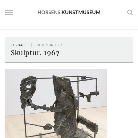
Skip
to
HORSENS
KUNSTMUSEUM
content
|
IB BRAASE
SKULPTUR. 1967
Skulptur. 1967