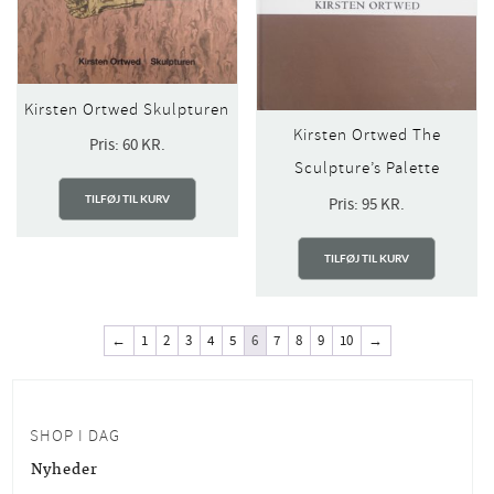
Kirsten Ortwed Skulpturen
Kirsten Ortwed The
Pris:
60
KR.
Sculpture’s Palette
TILFØJ TIL KURV
Pris:
95
KR.
TILFØJ TIL KURV
←
1
2
3
4
5
6
7
8
9
10
→
SHOP I DAG
Nyheder