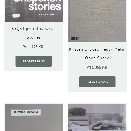
Katja Bjørn Unspoken
Stories
Pris:
125
KR.
Kirsten Ortwed Heavy Metal
Open Space
TILFØJ TIL KURV
Pris:
399
KR.
TILFØJ TIL KURV