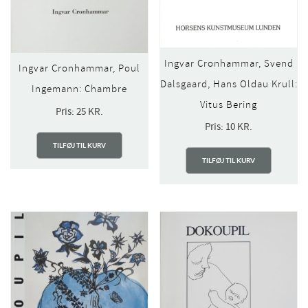
Ingvar Cronhammar, Svend
Ingvar Cronhammar, Poul
Dalsgaard, Hans Oldau Krull:
Ingemann: Chambre
Vitus Bering
Pris:
25
KR.
Pris:
10
KR.
TILFØJ TIL KURV
TILFØJ TIL KURV