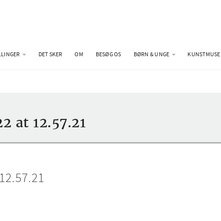
LLINGER
DET SKER
OM
BESØG OS
BØRN & UNGE
KUNSTMUSE
 at 12.57.21
12.57.21