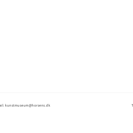
ail: kunstmuseum@horsens.dk