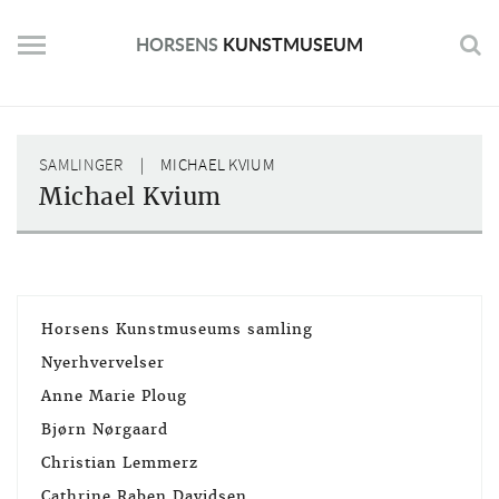
Skip
to
HORSENS
KUNSTMUSEUM
content
SAMLINGER
MICHAEL KVIUM
Michael Kvium
Horsens Kunstmuseums samling
Nyerhvervelser
Anne Marie Ploug
Bjørn Nørgaard
Christian Lemmerz
Cathrine Raben Davidsen