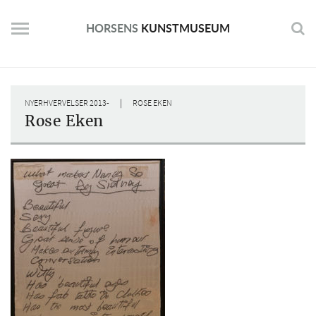
Skip
to
HORSENS
KUNSTMUSEUM
content
|
NYERHVERVELSER 2013-
ROSE EKEN
Rose Eken