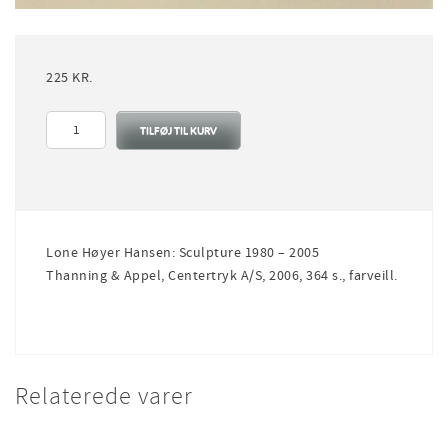
225
KR.
Lone
TILFØJ TIL KURV
Høyer
Hansen:
Sculpture
1980
-
2005
Lone Høyer Hansen: Sculpture 1980 – 2005
antal
Thanning & Appel, Centertryk A/S, 2006, 364 s., farveill.
Relaterede varer