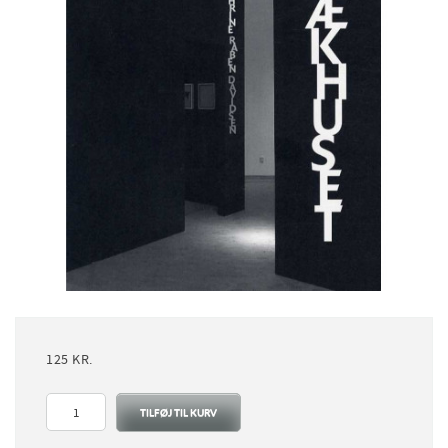
125
KR.
Cathrine
TILFØJ TIL KURV
Raben
Davidsen