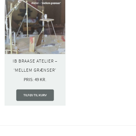
IB BRAASE ATELIER –
‘MELLEM GRÆNSER’
PRIS:
49
KR.
TILFØJ TIL KURV