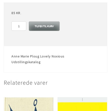
85
KR.
Anne
TILFØJ TIL KURV
Marie
Ploug
Lovely
Noxious
antal
Anne Marie Ploug Lovely Noxious
Udstillingskatalog
Relaterede varer