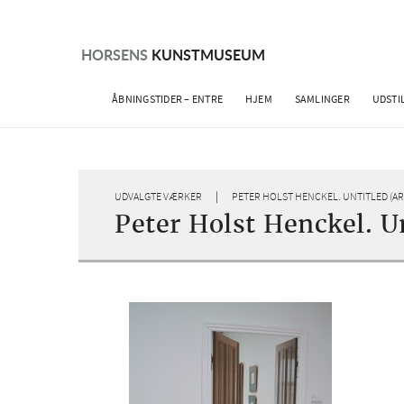
Skip
to
content
HORSENS
KUNSTMUSEUM
ÅBNINGSTIDER – ENTRE
HJEM
SAMLINGER
UDSTI
|
UDVALGTE VÆRKER
PETER HOLST HENCKEL. UNTITLED (ARE
Peter Holst Henckel. U