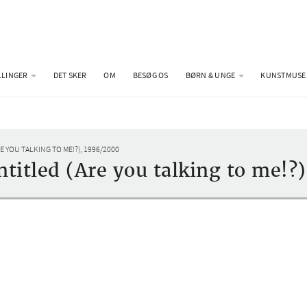
LLINGER
DET SKER
OM
BESØG OS
BØRN & UNGE
KUNSTMUSE
 YOU TALKING TO ME!?), 1996/2000
ntitled (Are you talking to me!?