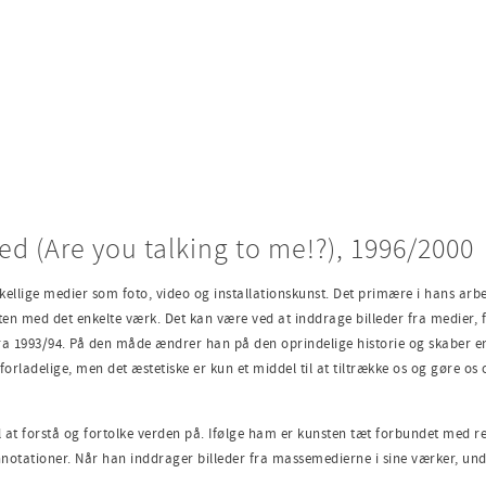
ed (Are you talking to me!?), 1996/2000
ellige medier som foto, video og installationskunst. Det primære i hans arb
ten med det enkelte værk. Det kan være ved at inddrage billeder fra medier, 
 1993/94. På den måde ændrer han på den oprindelige historie og skaber en 
forladelige, men det æstetiske er kun et middel til at tiltrække os og gøre o
l at forstå og fortolke verden på. Ifølge ham er kunsten tæt forbundet med re
onnotationer. Når han inddrager billeder fra massemedierne i sine værker,