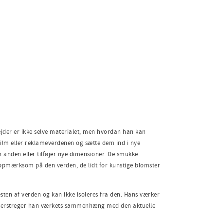
ejder er ikke selve materialet, men hvordan han kan
film eller reklameverdenen og sætte dem ind i nye
anden eller tilføjer nye dimensioner. De smukke
s opmærksom på den verden, de lidt for kunstige blomster
sten af verden og kan ikke isoleres fra den. Hans værker
 understreger han værkets sammenhæng med den aktuelle