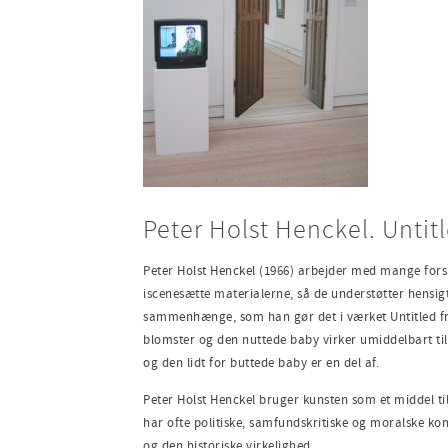
Peter Holst Henckel. Untitl
Peter Holst Henckel (1966) arbejder med mange forsk
iscenesætte materialerne, så de understøtter hensig
sammenhænge, som han gør det i værket Untitled fra
blomster og den nuttede baby virker umiddelbart til
og den lidt for buttede baby er en del af.
Peter Holst Henckel bruger kunsten som et middel ti
har ofte politiske, samfundskritiske og moralske k
og den historiske virkelighed.