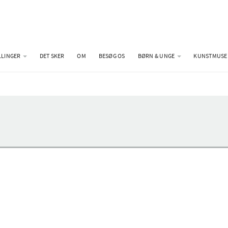
LLINGER
DET SKER
OM
BESØG OS
BØRN & UNGE
KUNSTMUSE