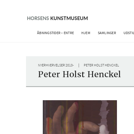
Skip
to
content
HORSENS
KUNSTMUSEUM
ÅBNINGSTIDER – ENTRE
HJEM
SAMLINGER
UDSTI
|
NYERHVERVELSER 2013-
PETER HOLST HENCKEL
Peter Holst Henckel