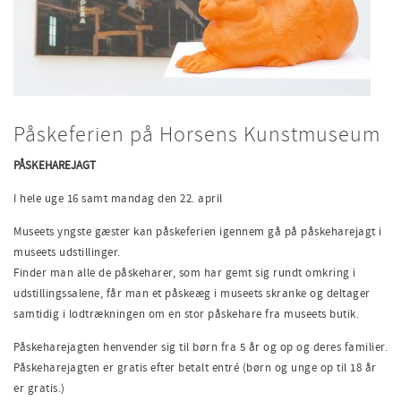
Påskeferien på Horsens Kunstmuseum
PÅSKEHAREJAGT
I hele uge 16 samt mandag den 22. april
Museets yngste gæster kan påskeferien igennem gå på påskeharejagt i
museets udstillinger.
Finder man alle de påskeharer, som har gemt sig rundt omkring i
udstillingssalene, får man et påskeæg i museets skranke og deltager
samtidig i lodtrækningen om en stor påskehare fra museets butik.
Påskeharejagten henvender sig til børn fra 5 år og op og deres familier.
Påskeharejagten er gratis efter betalt entré (børn og unge op til 18 år
er gratis.)