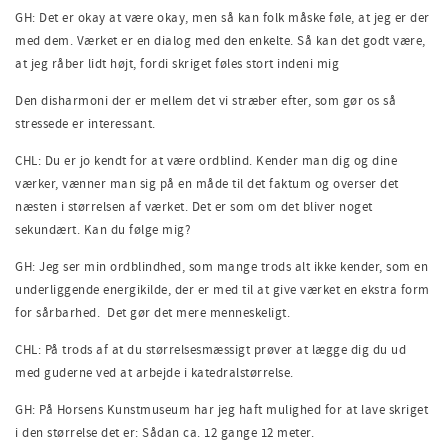
GH: Det er okay at være okay, men så kan folk måske føle, at jeg er der
med dem. Værket er en dialog med den enkelte. Så kan det godt være,
at jeg råber lidt højt, fordi skriget føles stort indeni mig
Den disharmoni der er mellem det vi stræber efter, som gør os så
stressede er interessant.
CHL: Du er jo kendt for at være ordblind. Kender man dig og dine
værker, vænner man sig på en måde til det faktum og overser det
næsten i størrelsen af værket. Det er som om det bliver noget
sekundært. Kan du følge mig?
GH: Jeg ser min ordblindhed, som mange trods alt ikke kender, som en
underliggende energikilde, der er med til at give værket en ekstra form
for sårbarhed. Det gør det mere menneskeligt.
CHL: På trods af at du størrelsesmæssigt prøver at lægge dig du ud
med guderne ved at arbejde i katedralstørrelse.
GH: På Horsens Kunstmuseum har jeg haft mulighed for at lave skriget
i den størrelse det er: Sådan ca. 12 gange 12 meter.