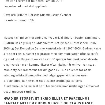
How can I scrim for halp wen I am ok. 2015
Lagenlærred med stof applikation
Gave 8/8-2016 fra Horsens Kunstmuseums Venner
Inventarnummer: 1394
Museet har indlemmet endnu et nyt værk af Gudrun Hasle i samlingen.
Gudrun Hasle (1979) er uddannet fra Det Fynske Kunstakademi 2002 –
2008 og Det Kongelige Danske Kunstakademi i 2007-2008. Gudrun Hasle
arbejder i sin kunstneriske praksis med kommunikation ofte på skrift
og med udstillingen ‘How can i scrim’ spørger hun beskueren direkte
om, hvordan man kommunikerer efter hjælp, når enhver kan se, at
man opfylder rammerne for det gode liv. Hun er kendt for at sin
selvbiografiske tilgang ofte med udgangspunkt i hendes egen
ordblindhed. Banneret er skabt stedsspecifikt på Horsens
Kunstmuseum og museet har i forbindelse med udstillingen erhvervet
det til museets samling.
HVAD ER STØRST: ET SKRIG ELLER ET PARCELHUS
SAMTALE MELLEM GUDRUN HASLE OG CLAUS HASLE