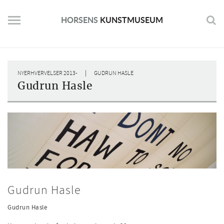
Skip
to
HORSENS
KUNSTMUSEUM
content
|
NYERHVERVELSER 2013-
GUDRUN HASLE
Gudrun Hasle
Gudrun Hasle
Gudrun Hasle