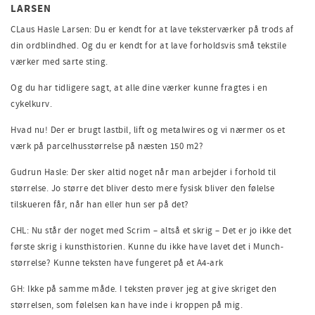
LARSEN
CLaus Hasle Larsen: Du er kendt for at lave teksterværker på trods af
din ordblindhed. Og du er kendt for at lave forholdsvis små tekstile
værker med sarte sting.
Og du har tidligere sagt, at alle dine værker kunne fragtes i en
cykelkurv.
Hvad nu! Der er brugt lastbil, lift og metalwires og vi nærmer os et
værk på parcelhusstørrelse på næsten 150 m2?
Gudrun Hasle: Der sker altid noget når man arbejder i forhold til
størrelse. Jo større det bliver desto mere fysisk bliver den følelse
tilskueren får, når han eller hun ser på det?
CHL: Nu står der noget med Scrim – altså et skrig – Det er jo ikke det
første skrig i kunsthistorien. Kunne du ikke have lavet det i Munch-
størrelse? Kunne teksten have fungeret på et A4-ark
GH: Ikke på samme måde. I teksten prøver jeg at give skriget den
størrelsen, som følelsen kan have inde i kroppen på mig.