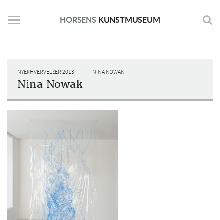
Skip
to
HORSENS
KUNSTMUSEUM
content
|
NYERHVERVELSER 2013-
NINA NOWAK
Nina Nowak