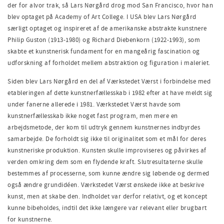
der for alvor trak, så Lars Nørgård drog mod San Francisco, hvor han
blev optaget på Academy of Art College. I USA blev Lars Nørgård
særligt optaget og inspireret af de amerikanske abstrakte kunstnere
Philip Guston (1913-1980) og Richard Diebenkorn (1922-1993), som
skabte et kunstnerisk fundament for en mangeårig fascination og
udforskning af forholdet mellem abstraktion og figuration i maleriet.
Siden blev Lars Nørgård en del af Værkstedet Værst i forbindelse med
etableringen af dette kunstnerfællesskab i 1982 efter at have meldt sig
under fanerne allerede i 1981. Værkstedet Værst havde som
kunstnerfællesskab ikke noget fast program, men mere en
arbejdsmetode, der kom til udtryk gennem kunstnernes indbyrdes
samarbejde. De forholdt sig ikke til originalitet som et mål for deres
kunstneriske produktion. Kunsten skulle improviseres og påvirkes af
verden omkring dem som en flydende kraft. Slutresultaterne skulle
bestemmes af processerne, som kunne ændre sig løbende og dermed
også ændre grundidéen. Værkstedet Værst ønskede ikke at beskrive
kunst, men at skabe den. Indholdet var derfor relativt, og et koncept
kunne bibeholdes, indtil det ikke længere var relevant eller brugbart
for kunstnerne.