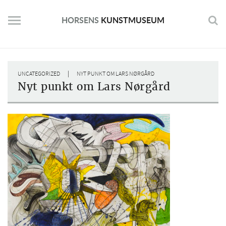
Skip
to
HORSENS
KUNSTMUSEUM
content
|
UNCATEGORIZED
NYT PUNKT OM LARS NØRGÅRD
Nyt punkt om Lars Nørgård