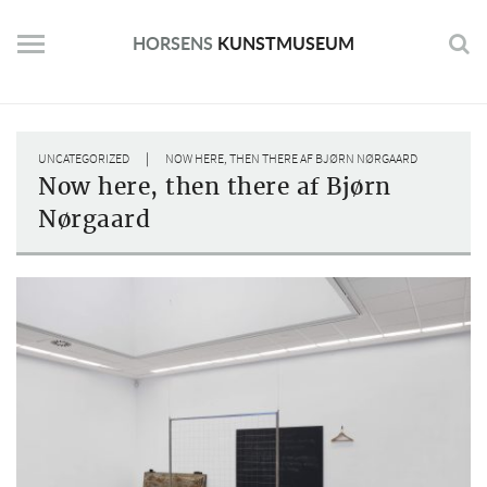
Skip
to
HORSENS
KUNSTMUSEUM
content
|
UNCATEGORIZED
NOW HERE, THEN THERE AF BJØRN NØRGAARD
Now here, then there af Bjørn
Nørgaard