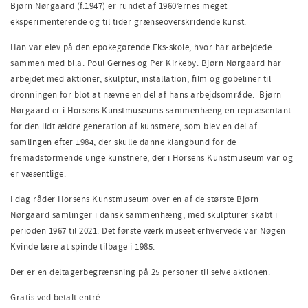
Bjørn Nørgaard (f.1947) er rundet af 1960’ernes meget
eksperimenterende og til tider grænseoverskridende kunst.
Han var elev på den epokegørende Eks-skole, hvor har arbejdede
sammen med bl.a. Poul Gernes og Per Kirkeby. Bjørn Nørgaard har
arbejdet med aktioner, skulptur, installation, film og gobeliner til
dronningen for blot at nævne en del af hans arbejdsområde.
Bjørn
Nørgaard er i Horsens Kunstmuseums sammenhæng en repræsentant
for den lidt ældre generation af kunstnere, som blev en del af
samlingen efter 1984, der skulle danne klangbund for de
fremadstormende unge kunstnere, der i Horsens Kunstmuseum var og
er væsentlige.
I dag råder Horsens Kunstmuseum over en af de største Bjørn
Nørgaard samlinger i dansk sammenhæng, med skulpturer skabt i
perioden 1967 til 2021.
Det første værk museet erhvervede var
Nøgen
Kvinde lære at spinde tilbage i 1985.
Der er en deltagerbegrænsning på 25 personer til selve aktionen.
Gratis ved betalt entré.