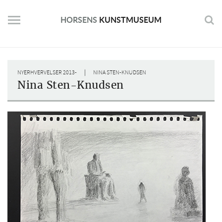
Skip
to
HORSENS
KUNSTMUSEUM
content
|
NYERHVERVELSER 2013-
NINA STEN-KNUDSEN
Nina Sten-Knudsen