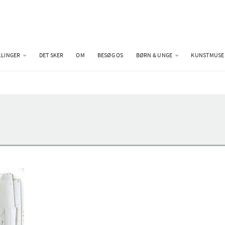
LLINGER
DET SKER
OM
BESØG OS
BØRN & UNGE
KUNSTMUSE