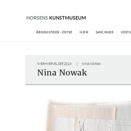
Skip
to
content
HORSENS
KUNSTMUSEUM
ÅBNINGSTIDER – ENTRE
HJEM
SAMLINGER
UDSTI
|
NYERHVERVELSER 2013-
NINA NOWAK
Nina Nowak