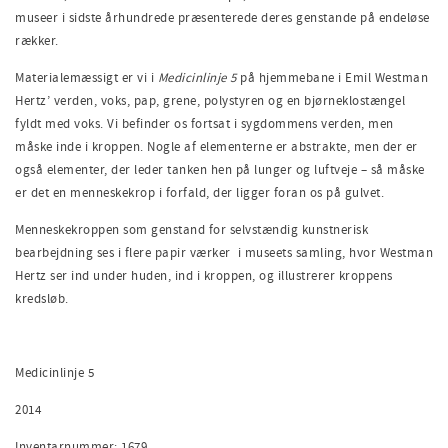
museer i sidste århundrede præsenterede deres genstande på endeløse
rækker.
Materialemæssigt er vi i
Medicinlinje 5
på hjemmebane i Emil Westman
Hertz
’
verden, voks, pap, grene, polystyren og en bjørneklostængel
fyldt med voks. Vi befinder os fortsat i sygdommens verden, men
måske inde i kroppen. Nogle af elementerne er abstrakte, men der er
også elementer
,
der leder tanken hen på lunger og luftveje – så måske
er det en menneskekrop i forfald, der ligger foran os på gulvet.
Menneskekroppen som genstand for selvstændig kunstnerisk
bearbejdning ses i flere papir værker i museets samling, hvor Westman
Hertz ser ind under huden, ind i kroppen, og illustrerer kroppens
kredsløb.
Medicinlinje 5
2014
Inventarnummer: 1679