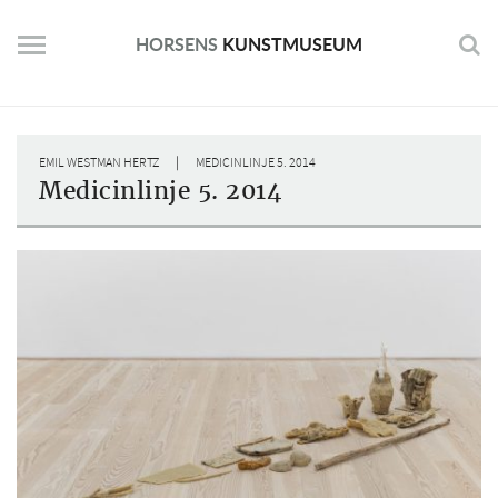
Skip
to
HORSENS
KUNSTMUSEUM
content
|
EMIL WESTMAN HERTZ
MEDICINLINJE 5. 2014
Medicinlinje 5. 2014