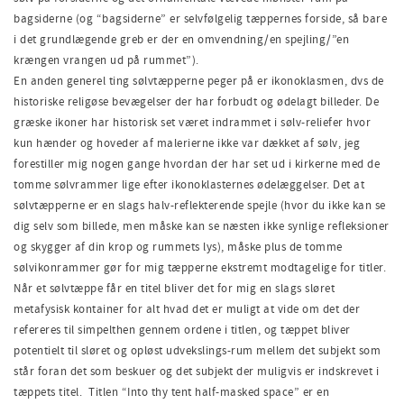
bagsiderne (og “bagsiderne” er selvfølgelig tæppernes forside, så bare
i det grundlægende greb er der en omvendning/en spejling/”en
krængen vrangen ud på rummet”).
En anden generel ting sølvtæpperne peger på er ikonoklasmen, dvs de
historiske religøse bevægelser der har forbudt og ødelagt billeder. De
græske ikoner har historisk set været indrammet i sølv-reliefer hvor
kun hænder og hoveder af malerierne ikke var dækket af sølv, jeg
forestiller mig nogen gange hvordan der har set ud i kirkerne med de
tomme sølvrammer lige efter ikonoklasternes ødelæggelser. Det at
sølvtæpperne er en slags halv-reflekterende spejle (hvor du ikke kan se
dig selv som billede, men måske kan se næsten ikke synlige refleksioner
og skygger af din krop og rummets lys), måske plus de tomme
sølvikonrammer gør for mig tæpperne ekstremt modtagelige for titler.
Når et sølvtæppe får en titel bliver det for mig en slags sløret
metafysisk kontainer for alt hvad det er muligt at vide om det der
refereres til simpelthen gennem ordene i titlen, og tæppet bliver
potentielt til sløret og opløst udvekslings-rum mellem det subjekt som
står foran det som beskuer og det subjekt der muligvis er indskrevet i
tæppets titel. Titlen “Into thy tent half-masked space” er en