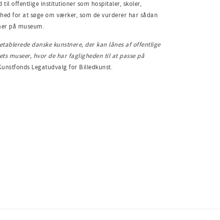
 offentlige institutioner som hospitaler, skoler,
ghed for at søge om værker, som de vurderer har sådan
mmer på museum.
etablerede danske kunstnere
, der
kan lånes af offentlige
ets museer
, h
vor de har fagligheden til at passe på
Kunstfonds Legatudvalg for Billedkunst.