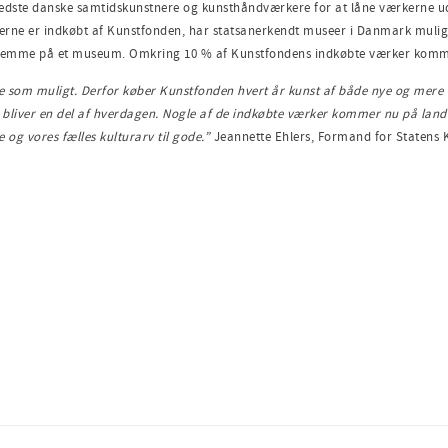
dste danske samtidskunstnere og kunsthåndværkere for at låne værkerne ud til
rkerne er indkøbt af Kunstfonden, har statsanerkendt museer i Danmark muli
er hjemme på et museum. Omkring 10 % af Kunstfondens indkøbte værker ko
e som muligt. Derfor køber Kunstfonden hvert år
kunst
af både nye og mere 
 bliver en del af hverdagen
. Nogle af de indkøbte værker kommer nu på land
og vores fælles kulturarv til gode.
”
Jeannette Ehlers, Formand for Statens 