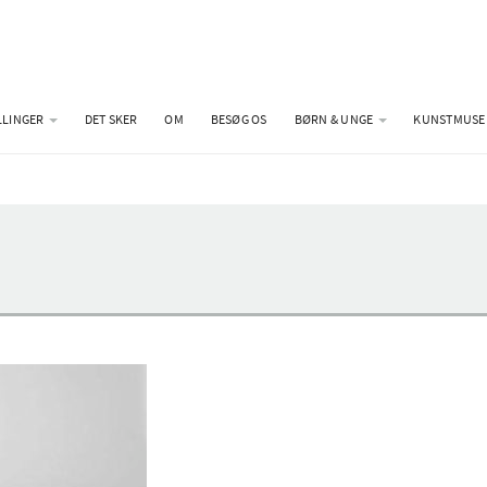
LLINGER
DET SKER
OM
BESØG OS
BØRN & UNGE
KUNSTMUSE