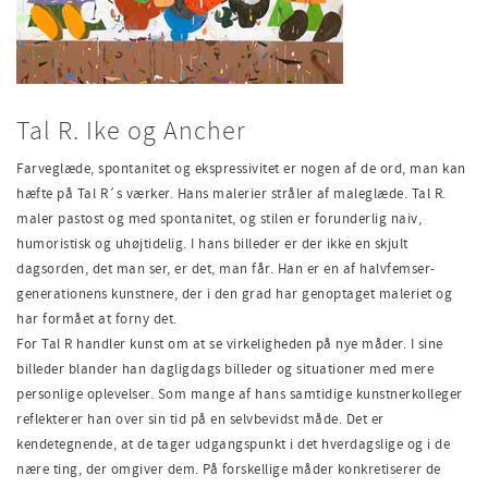
Tal R. Ike og Ancher
Farveglæde, spontanitet og ekspressivitet er nogen af de ord, man kan
hæfte på Tal R´s værker. Hans malerier stråler af maleglæde. Tal R.
maler pastost og med spontanitet, og stilen er forunderlig naiv,
humoristisk og uhøjtidelig. I hans billeder er der ikke en skjult
dagsorden, det man ser, er det, man får. Han er en af halvfemser-
generationens kunstnere, der i den grad har genoptaget maleriet og
har formået at forny det.
For Tal R handler kunst om at se virkeligheden på nye måder. I sine
billeder blander han dagligdags billeder og situationer med mere
personlige oplevelser. Som mange af hans samtidige kunstnerkolleger
reflekterer han over sin tid på en selvbevidst måde. Det er
kendetegnende, at de tager udgangspunkt i det hverdagslige og i de
nære ting, der omgiver dem. På forskellige måder konkretiserer de