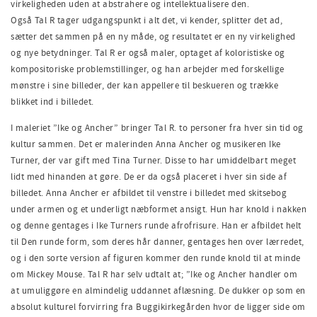
virkeligheden uden at abstrahere og intellektualisere den.
Også Tal R tager udgangspunkt i alt det, vi kender, splitter det ad,
sætter det sammen på en ny måde, og resultatet er en ny virkelighed
og nye betydninger. Tal R er også maler, optaget af koloristiske og
kompositoriske problemstillinger, og han arbejder med forskellige
mønstre i sine billeder, der kan appellere til beskueren og trække
blikket ind i billedet.
I maleriet ”Ike og Ancher” bringer Tal R. to personer fra hver sin tid og
kultur sammen. Det er malerinden Anna Ancher og musikeren Ike
Turner, der var gift med Tina Turner. Disse to har umiddelbart meget
lidt med hinanden at gøre. De er da også placeret i hver sin side af
billedet. Anna Ancher er afbildet til venstre i billedet med skitsebog
under armen og et underligt næbformet ansigt. Hun har knold i nakken
og denne gentages i Ike Turners runde afrofrisure. Han er afbildet helt
til Den runde form, som deres hår danner, gentages hen over lærredet,
og i den sorte version af figuren kommer den runde knold til at minde
om Mickey Mouse. Tal R har selv udtalt at; ”Ike og Ancher handler om
at umuliggøre en almindelig uddannet aflæsning. De dukker op som en
absolut kulturel forvirring fra Buggikirkegården hvor de ligger side om