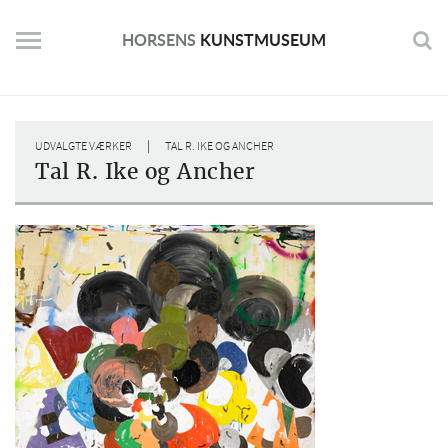
Skip
to
HORSENS
KUNSTMUSEUM
content
|
UDVALGTE VÆRKER
TAL R. IKE OG ANCHER
Tal R. Ike og Ancher