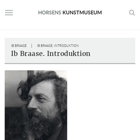
Skip
to
HORSENS
KUNSTMUSEUM
content
|
IB BRAASE
IB BRAASE. INTRODUKTION
Ib Braase. Introduktion