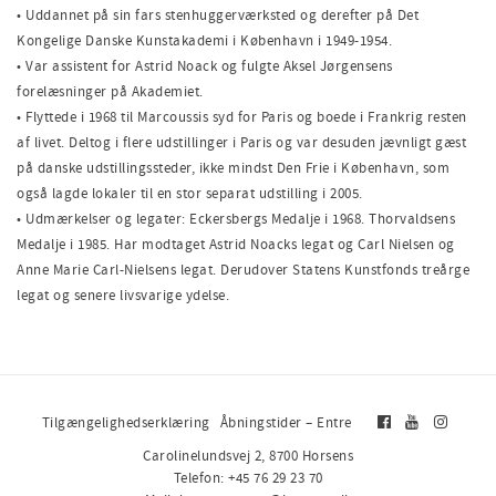
• Uddannet på sin fars stenhuggerværksted og derefter på Det
Kongelige Danske Kunstakademi i København i 1949-1954.
• Var assistent for Astrid Noack og fulgte Aksel Jørgensens
forelæsninger på Akademiet.
• Flyttede i 1968 til Marcoussis syd for Paris og boede i Frankrig resten
af livet. Deltog i flere udstillinger i Paris og var desuden jævnligt gæst
på danske udstillingssteder, ikke mindst Den Frie i København, som
også lagde lokaler til en stor separat udstilling i 2005.
• Udmærkelser og legater: Eckersbergs Medalje i 1968. Thorvaldsens
Medalje i 1985. Har modtaget Astrid Noacks legat og Carl Nielsen og
Anne Marie Carl-Nielsens legat. Derudover Statens Kunstfonds treårge
legat og senere livsvarige ydelse.
Tilgængelighedserklæring
Åbningstider – Entre
Carolinelundsvej 2, 8700 Horsens
Telefon: +45 76 29 23 70