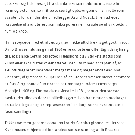
strækker sig tidsmæssigt fra den danske senmoderne interesse for
form og volumen, som Braase særligt oplever gennem sin rolle som
assistent for den danske billedhugger Astrid Noack, til en udvidet
forståelse af skulpturen, som inkorporerer en forståelse af arkitektur,
rum og krop.
Han arbejdede med et råt udtryk, som ikke altid blev taget godt i mod.
Da Ib Braase i slutningen af 1980’erne udførte en offentlig udsmykning
til Det Danske Centralbibliotek i Flensborg blev værkets status som
kunst eller skrald stærkt debatteret. Men i takt med accepten af, at
skulpturbegrebet indebærer meget mere og meget andet end blot
klassiske, afgrænsede skulpturer, så er Braases værker blevet nemmere
at forstå og holde af. Ib Braase har modtaget både Eckersbergs
Medalje i 1968 og Thorvaldsens Medalje i 1985, som er den største
hæder, der tildeles danske billedhuggere. Han har desuden modtaget
en række legater og er repræsenteret i en lang række kunstmuseers
faste samlinger.
Takket være en generøs donation fra Ny Carlsbergfondet er Horsens
Kunstmuseum hjemsted for landets største samling af Ib Braases