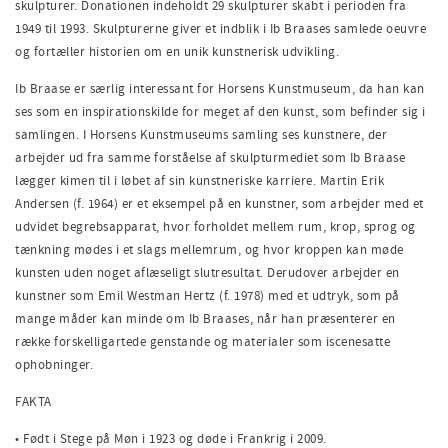
skulpturer. Donationen indeholdt 29 skulpturer skabt i perioden fra
1949 til 1993. Skulpturerne giver et indblik i Ib Braases samlede oeuvre
og fortæller historien om en unik kunstnerisk udvikling.
Ib Braase er særlig interessant for Horsens Kunstmuseum, da han kan
ses som en inspirationskilde for meget af den kunst, som befinder sig i
samlingen. I Horsens Kunstmuseums samling ses kunstnere, der
arbejder ud fra samme forståelse af skulpturmediet som Ib Braase
lægger kimen til i løbet af sin kunstneriske karriere. Martin Erik
Andersen (f. 1964) er et eksempel på en kunstner, som arbejder med et
udvidet begrebsapparat, hvor forholdet mellem rum, krop, sprog og
tænkning mødes i et slags mellemrum, og hvor kroppen kan møde
kunsten uden noget aflæseligt slutresultat. Derudover arbejder en
kunstner som Emil Westman Hertz (f. 1978) med et udtryk, som på
mange måder kan minde om Ib Braases, når han præsenterer en
række forskelligartede genstande og materialer som iscenesatte
ophobninger.
FAKTA
• Født i Stege på Møn i 1923 og døde i Frankrig i 2009.