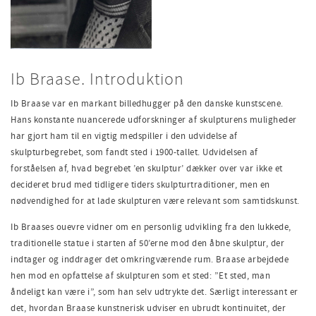
Ib Braase. Introduktion
Ib Braase var en markant billedhugger på den danske kunstscene.
Hans konstante nuancerede udforskninger af skulpturens muligheder
har gjort ham til en vigtig medspiller i den udvidelse af
skulpturbegrebet, som fandt sted i 1900-tallet. Udvidelsen af
forståelsen af, hvad begrebet ’en skulptur’ dækker over var ikke et
decideret brud med tidligere tiders skulpturtraditioner, men en
nødvendighed for at lade skulpturen være relevant som samtidskunst.
Ib Braases ouevre vidner om en personlig udvikling fra den lukkede,
traditionelle statue i starten af 50’erne mod den åbne skulptur, der
indtager og inddrager det omkringværende rum. Braase arbejdede
hen mod en opfattelse af skulpturen som et sted: ”Et sted, man
åndeligt kan være i”, som han selv udtrykte det. Særligt interessant er
det, hvordan Braase kunstnerisk udviser en ubrudt kontinuitet, der