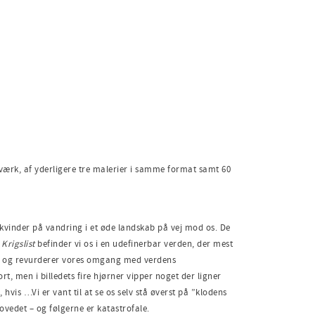
 værk, af yderligere tre malerier i samme format samt 60
 kvinder på vandring i et øde landskab på vej mod os. De
Krigslist
befinder vi os i en udefinerbar verden, der mest
r op og revurderer vores omgang med verdens
 men i billedets fire hjørner vipper noget der ligner
hvis …Vi er vant til at se os selv stå øverst på ”klodens
edet – og følgerne er katastrofale.