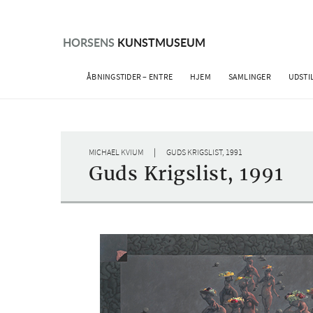
Skip
to
content
HORSENS
KUNSTMUSEUM
ÅBNINGSTIDER – ENTRE
HJEM
SAMLINGER
UDSTI
|
MICHAEL KVIUM
GUDS KRIGSLIST, 1991
Guds Krigslist, 1991