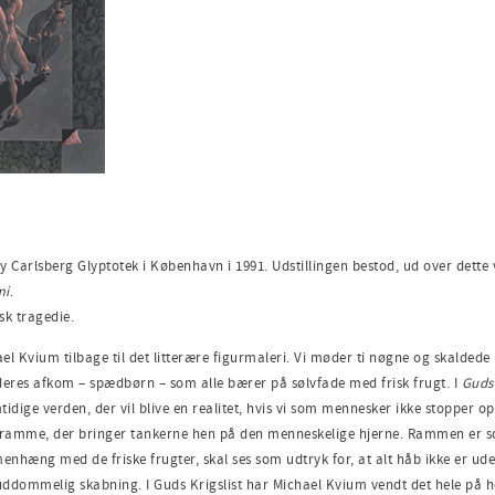
y Carlsberg Glyptotek i København i 1991. Udstillingen bestod, ud over dette
mi
.
sk tragedie.
l Kvium tilbage til det litterære figurmaleri. Vi møder ti nøgne og skaldede
 deres afkom – spædbørn – som alle bærer på sølvfade med frisk frugt. I
Guds 
mtidige verden, der vil blive en realitet, hvis vi som mennesker ikke stoppe
amme, der bringer tankerne hen på den menneskelige hjerne. Rammen er sort,
hæng med de friske frugter, skal ses som udtryk for, at alt håb ikke er ude, 
ommelig skabning. I Guds Krigslist har Michael Kvium vendt det hele på hov