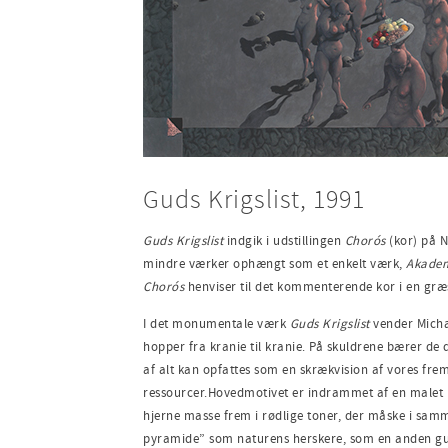
Guds Krigslist, 1991
Guds Krigslist
indgik i udstillingen
Chorós
(kor) på N
mindre værker ophængt som et enkelt værk,
Akade
Chorós
henviser til det kommenterende kor i en græ
I det monumentale værk
Guds Krigslist
vender Michae
hopper fra kranie til kranie. På skuldrene bærer de
af alt kan opfattes som en skrækvision af vores fre
ressourcer.Hovedmotivet er indrammet af en malet r
hjerne masse frem i rødlige toner, der måske i sammen
pyramide” som naturens herskere, som en anden gudd