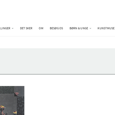
LLINGER
DET SKER
OM
BESØG OS
BØRN & UNGE
KUNSTMUSE