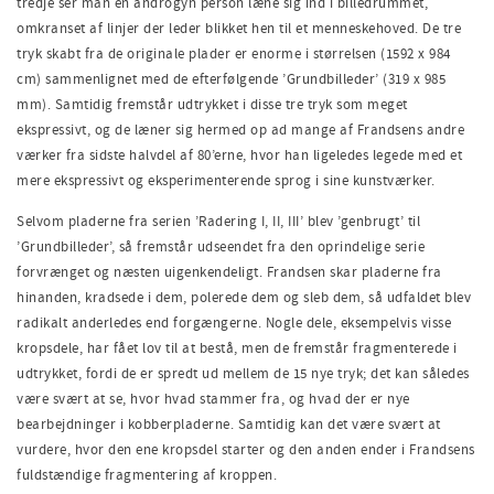
tredje ser man en androgyn person læne sig ind i billedrummet,
omkranset af linjer der leder
blikket
hen til et menneskehoved. De tre
tryk skabt fra de originale plader er enorme i størrelsen (1592 x 984
cm) sammenlignet med de efterfølgende ’Grundbilleder’ (319 x 985
mm). Samtidig fremstår udtrykket i disse tre tryk som meget
ekspressiv
t
, og
de
læner sig hermed op a
d
mange af Frandsens andre
værker fra
sidste halvdel af
80’erne, hvor han ligeledes legede med et
mere ekspressivt og eksperimenterende sprog i sine kunstværker.
S
elvom pladerne fra serien ’Radering I, II, III’ blev ’genbrugt’ til
’Grundbilleder’, så fremstår udseendet fra den oprindelige serie
forvrænget og næsten uigenkendeligt. Frandsen skar pladerne fra
hinanden, kradsede i dem, polerede dem og sleb dem, så udfaldet blev
radikalt anderledes end forgængern
e
. Nogle dele, eksempelvis visse
kropsdele, har fået lov til at bestå,
men de
fremstår fragmentere
de
i
udtrykket,
fordi
de
er
spred
t
ud mellem de 15 nye tryk
;
det kan
således
være svært at se
,
hvor hvad stammer fra
,
og hvad der er nye
bearbejdninger i kobberpladerne. Samtidig kan det være svært at
vurdere
,
hvor den ene kropsdel starter og den anden ender i Frandsens
fuldstændige fragmentering af kroppen.