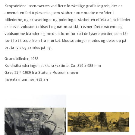
Kropsdelene iscenesættes ved flere forskellige grafiske greb; der er
anvendt en fed tryksværte, som skaber store mørke områder i
billederne, og skraveringer og poleringer skaber en effekt af
,
at billedet
er blevet
voldsomt ridset i og nærmest slår revner. Det ekstreme og
voldsomme blander sig med en form for ro i de lyse
re
partier
,
som får
lov til at træde frem fra mørket. Modsætninger mødes og deles op på
brutal vis og samles på ny.
Grundbilleder, 1988
Koldnålsraderinger, sukkerakvatinte. Ca. 319 x 985 mm
Gave 21-4-1989 fra Statens Museumsnævn
Inventarnummer: 692
a-r