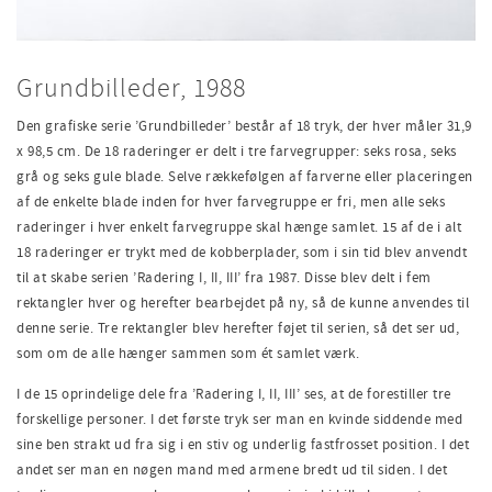
Grundbilleder, 1988
Den grafiske serie ’Grundbilleder’ består af 18 tryk, der hver måler 31,9
x 98,5 cm. De 18 raderinger er delt i tre farvegrupper:
seks
rosa,
seks
grå og
seks
gule blade. Selve rækkefølgen af farverne eller placeringen
af de enkelte blade inden for hver farvegruppe er fri, men
alle seks
raderinger i hver
enkelt
farvegruppe skal hænge samlet. 15 af de i alt
18 raderinger er trykt med
de
kobberplader, som i sin tid blev anvendt
til at skabe serien ’Radering I, II, III’ fra 1987. D
iss
e blev delt i
fem
rektangler
hver
og herefter bearbejdet på ny
,
så de kunne anvendes til
denne serie. Tre rektangler
blev
herefter føjet til serien, så det
ser ud,
som om
de alle hænger sammen som ét samlet værk.
I
de 15 oprindelige dele fra ’Radering I, II, III’ ses
,
at de forestiller
tre
forskellige personer. I de
t
første
tryk
ser man en kvinde siddende med
sine ben strakt ud fr
a
sig i en stiv og underlig fastfrosset position. I det
andet ser man en nøgen mand med armene bredt ud til siden. I det