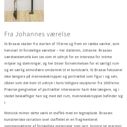
Fra Johannes værelse
Ib Braase skaber fra starten af 70’erne og frem en række værker, som
henviser til forskellige værelser – her datteren, Johanne. Braases
værelsestematik kan ses som et udtryk for en interesse for intime
miljøer og stemninger, og her bliver fornemmelsen for et særligt rum
og en særlig atmosfære omdannet til et kunstværk. Ib Braase fokuserer
ikke længere på menneskekroppen og portrættet som figur i sig selv,
sådan som det kom til udtryk i hans tidligere skulpturer fra 1950’erne.
Præcise gengivelser af portrætter interesserer ham ikke længere, og i
stedet beskæftiger han sig med det rum, menneskekroppen befinder sig
i.
Motivisk mimer dette værk et staffeli med en tegneplade. Braases
kunstneriske variation over staffeliet er en fragmenteret
sammensætning af forskellige materialer som jern, bronze og marmor.