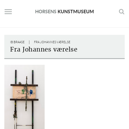
Skip
to
HORSENS
KUNSTMUSEUM
content
|
IB BRAASE
FRA JOHANNES VÆRELSE
Fra Johannes værelse