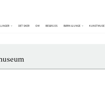
LLINGER
DET SKER
OM
BESØG OS
BØRN & UNGE
KUNSTMUSE
tmuseum