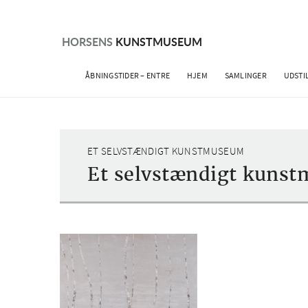
Skip
to
content
HORSENS
KUNSTMUSEUM
ÅBNINGSTIDER – ENTRE
HJEM
SAMLINGER
UDSTI
ET SELVSTÆNDIGT KUNSTMUSEUM
Et selvstændigt kuns