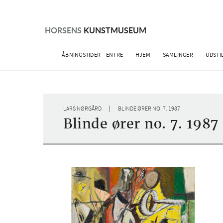
Skip
to
content
HORSENS
KUNSTMUSEUM
ÅBNINGSTIDER – ENTRE
HJEM
SAMLINGER
UDSTI
|
LARS NØRGÅRD
BLINDE ØRER NO. 7. 1987
Blinde ører no. 7. 1987