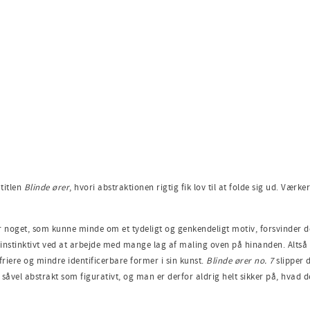
titlen
Blinde ører
, hvori abstraktionen rigtig fik lov til at folde sig ud. Værk
nder noget, som kunne minde om et tydeligt og genkendeligt motiv, forsvinder
nstinktivt ved at arbejde med mange lag af maling oven på hinanden. Altså v
friere og mindre identificerbare former i sin kunst.
Blinde ører no. 7
slipper 
 såvel abstrakt som figurativt, og man er derfor aldrig helt sikker på, hvad d