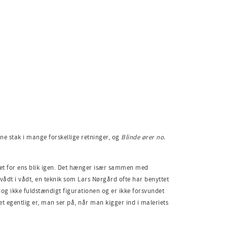
erne stak i mange forskellige retninger, og
Blinde ører no.
 det for ens blik igen. Det hænger især sammen med
ådt i vådt, en teknik som Lars Nørgård ofte har benyttet
dog ikke fuldstændigt figurationen og er ikke forsvundet
et egentlig er, man ser på, når man kigger ind i maleriets