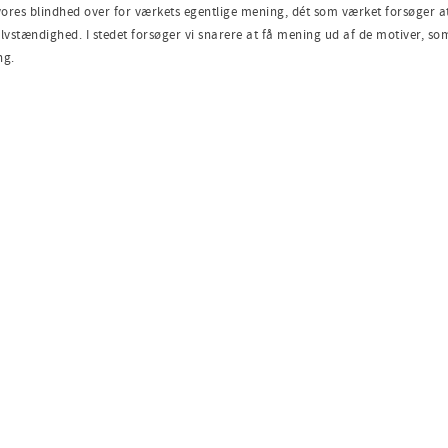
 vores blindhed over for værkets egentlige mening, dét som værket forsøger a
stændighed. I stedet forsøger vi snarere at få mening ud af de motiver, som 
ng.