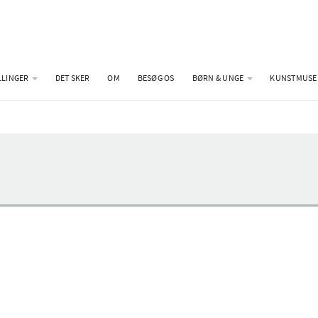
LLINGER
DET SKER
OM
BESØG OS
BØRN & UNGE
KUNSTMUSE