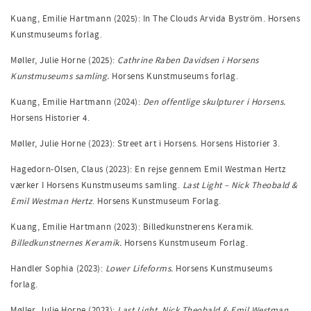
Kuang, Emilie Hartmann (2025): In The Clouds Arvida Byström. Horsens
Kunstmuseums forlag.
Møller, Julie Horne (2025):
Cathrine Raben Davidsen i Horsens
Kunstmuseums samling.
Horsens Kunstmuseums forlag.
Kuang, Emilie Hartmann (2024):
Den offentlige skulpturer i Horsens.
Horsens Historier 4.
Møller, Julie Horne (2023): Street art i Horsens. Horsens Historier 3.
Hagedorn-Olsen, Claus (2023): En rejse gennem Emil Westman Hertz
værker I Horsens Kunstmuseums samling.
Last Light – Nick Theobald &
Emil Westman Hertz
. Horsens Kunstmuseum Forlag.
Kuang, Emilie Hartmann (2023): Billedkunstnerens Keramik.
Billedkunstnernes
Keramik.
Horsens Kunstmuseum Forlag.
Handler Sophia (2023):
Lower Lifeforms.
Horsens Kunstmuseums
forlag.
Møller, Julie Horne (2023):
Last Light. Nick Theobald & Emil Westman